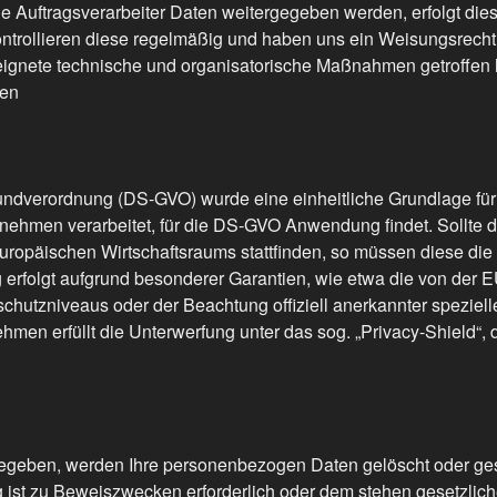
e Auftragsverarbeiter Daten weitergegeben werden, erfolgt di
kontrollieren diese regelmäßig und haben uns ein Weisungsrecht 
eignete technische und organisatorische Maßnahmen getroffen
ten
ndverordnung (DS-GVO) wurde eine einheitliche Grundlage für
nehmen verarbeitet, für die DS-GVO Anwendung findet. Sollte d
Europäischen Wirtschaftsraums stattfinden, so müssen diese d
ng erfolgt aufgrund besonderer Garantien, wie etwa die von der 
utzniveaus oder der Beachtung offiziell anerkannter spezieller
ehmen erfüllt die Unterwerfung unter das sog. „Privacy-Shiel
gegeben, werden Ihre personenbezogen Daten gelöscht oder gesp
g ist zu Beweiszwecken erforderlich oder dem stehen gesetzlic